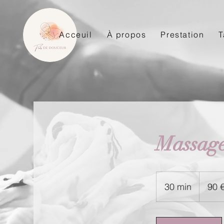
Acceuil
À propos
Prestation
T
Massage
90
euros
30 min
3
90 
0
m