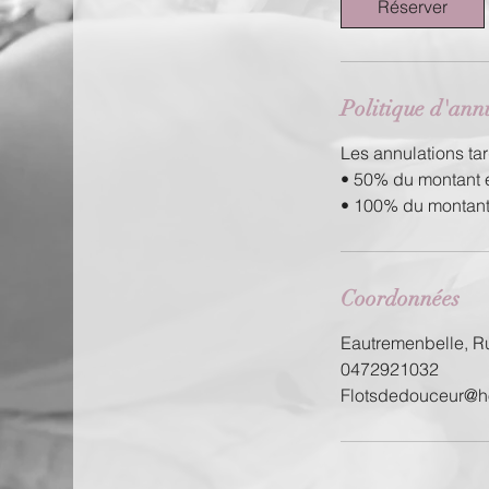
i
Réserver
n
Politique d'ann
Les annulations tar
• 50% du montant e
• 100% du montant 
Coordonnées
Eautremenbelle, R
0472921032
Flotsdedouceur@h