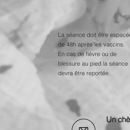
La séance doit être espacé
de 48h après les vaccins.
En cas de fièvre ou de
blessure au pied la séance
devra être reportée.
Un chèq