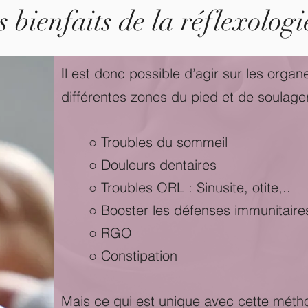
s bienfaits de la réflexolog
I
l est donc possible d’agir sur les organ
différentes zones du pied et de soulager 
○ Troubles du sommeil
○ Douleurs dentaires
○ Troubles ORL : Sinusite, otite,..
○ Booster les défenses immunitaire
○ RGO
○ Constipation
Mais ce qui est unique avec cette métho