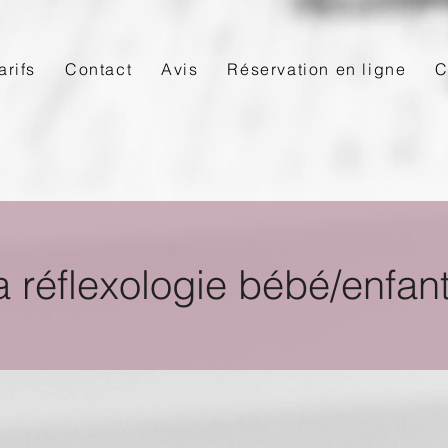
arifs
Contact
Avis
Réservation en ligne
C
a réflexologie bébé/enfan