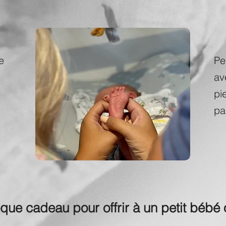
e
Pe
av
pi
pa
ue cadeau pour offrir à un petit bébé 