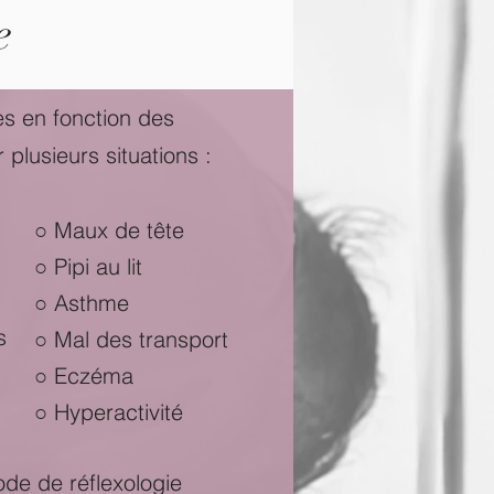
ie
es en fonction des
plusieurs situations :
○ Maux de tête
○ Pipi au lit
○ Asthme
s
○ Mal des transport
○ Eczéma
○ Hyperactivité
de de réflexologie